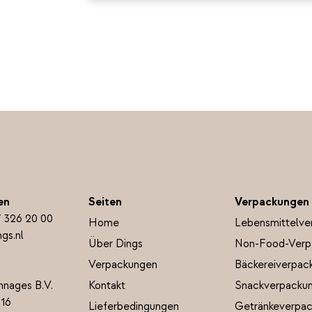
en
Seiten
Verpackungen
7 326 20 00
Home
Lebensmittelve
gs.nl
Über Dings
Non-Food-Verp
Verpackungen
Bäckereiverpac
nnages B.V.
Kontakt
Snackverpacku
 16
Lieferbedingungen
Getränkeverpa