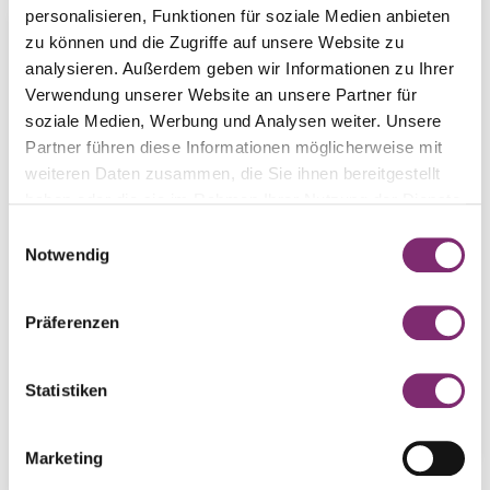
personalisieren, Funktionen für soziale Medien anbieten
Kontakt
zu können und die Zugriffe auf unsere Website zu
analysieren. Außerdem geben wir Informationen zu Ihrer
Verwendung unserer Website an unsere Partner für
Sind Sie auf der Suche nach unverbindlicher, fairer
soziale Medien, Werbung und Analysen weiter. Unsere
Beratung oder wünschen Sie ein konkretes
Partner führen diese Informationen möglicherweise mit
Angebot? Möchten Sie die Möglichkeiten mit uns
weiteren Daten zusammen, die Sie ihnen bereitgestellt
besprechen? Wir denken gerne mit Ihnen über
haben oder die sie im Rahmen Ihrer Nutzung der Dienste
eine passende Lösung nach! Gemeinsam sehen wir
gesammelt haben.
uns an, welche Verpackung, welches Design,
Einwilligungsauswahl
Notwendig
welches Material und welche Auflage am besten
zu Ihrem Produkt passen. Senden Sie uns eine E-
Mail, rufen Sie uns an oder vereinbaren Sie einen
Präferenzen
Termin für einen Besuch in unserer Kartonfabrik in
Tegelen.
Statistiken
Kontakt aufnehmen
Marketing