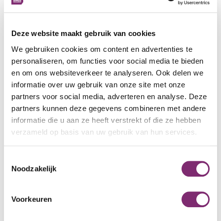
overkomen en de aandacht trekken tussen de concurrentie.
Of je nu
take away verpakkingen
,
groente- en
Deze website maakt gebruik van cookies
fruitverpakkingen
, zoetwarenbakjes,
foodybags
, diepvries-
We gebruiken cookies om content en advertenties te
en magnetronverpakkingen,
disposables
of
lunchboxen
personaliseren, om functies voor social media te bieden
nodig hebt: samen zorgen we voor een lekker fris ontwerp.
en om ons websiteverkeer te analyseren. Ook delen we
informatie over uw gebruik van onze site met onze
Zit volgens jou de kracht toch in de eenvoud? Geen
partners voor social media, adverteren en analyse. Deze
probleem, we maken ook onbedrukte kartonnen
partners kunnen deze gegevens combineren met andere
verpakkingen, die vaak zelfs meteen uit voorraad leverbaar
informatie die u aan ze heeft verstrekt of die ze hebben
zijn.
verzameld op basis van uw gebruik van hun services.
Toestemmingsselectie
Noodzakelijk
Voorkeuren