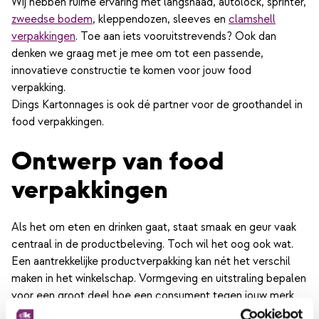
Wij hebben ruime ervaring met langsnaad, autolock, sprinter,
zweedse bodem
, kleppendozen, sleeves en
clamshell
verpakkingen
. Toe aan iets vooruitstrevends? Ook dan
denken we graag met je mee om tot een passende,
innovatieve constructie te komen voor jouw food
verpakking.
Dings Kartonnages is ook dé partner voor de groothandel in
food verpakkingen.
Ontwerp van food
verpakkingen
Als het om eten en drinken gaat, staat smaak en geur vaak
centraal in de productbeleving. Toch wil het oog ook wat.
Een aantrekkelijke productverpakking kan nét het verschil
maken in het winkelschap. Vormgeving en uitstraling bepalen
voor een groot deel hoe een consument tegen jouw merk
aan kijkt. Juist kleurgebruik kan een product smakelijker doen