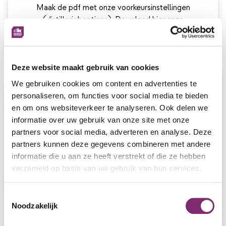
Maak de pdf met onze voorkeursinstellingen
(distillerjoboptions). Download hier onze
joboptions
.
Deze website maakt gebruik van cookies
We gebruiken cookies om content en advertenties te
personaliseren, om functies voor social media te bieden
Open bestanden:
en om ons websiteverkeer te analyseren. Ook delen we
Je kunt ook open bestanden aanleveren:
informatie over uw gebruik van onze site met onze
Lever dan compleet aan: opmaak, beelden en
partners voor social media, adverteren en analyse. Deze
fonts.
partners kunnen deze gegevens combineren met andere
Je kunt ook lettertypen naar contouren omzetten
informatie die u aan ze heeft verstrekt of die ze hebben
en gebruikte afbeeldingen insluiten.
verzameld op basis van uw gebruik van hun services.
Gebruik duidelijke bestandsnamen en mapjes voor
opmaak, lettertypes en beelden
Programmatuur: Bij voorkeur Adobe Illustrator.
Toestemmingsselectie
Noodzakelijk
Gegevensoverdracht