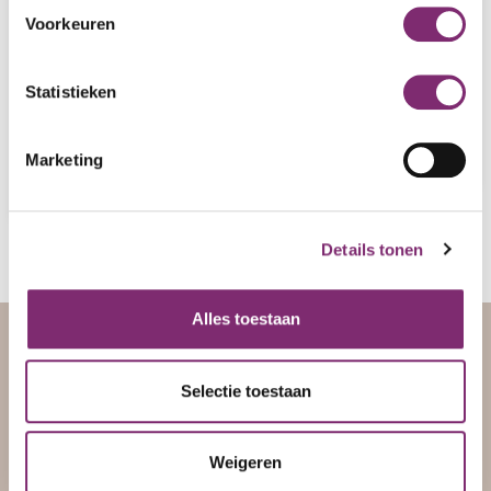
Bestanden tot 15 Mb kun je via de mail versturen,
Voorkeuren
grotere bestanden verstuur je bijvoorbeeld via
Wetransfer
.
Statistieken
Nog verdere vragen?
Onze medewerkers staan je graag te woord!
Marketing
Samen ontwikkelen wij ook jouw
ideale verpakking
!
Details tonen
Alles toestaan
Selectie toestaan
Weigeren