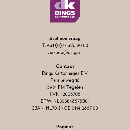
Stel een vraag
T:
+31 (0)77 326 20 00
verkoop@dings.nl
Contact
Dings Kartonnages B.V.
Parallelweg 16
5931 PM Tegelen
KVK: 12033705
BTW: NL803846575B01
IBAN: NL70 INGB 0114 2667 00
Pagina's