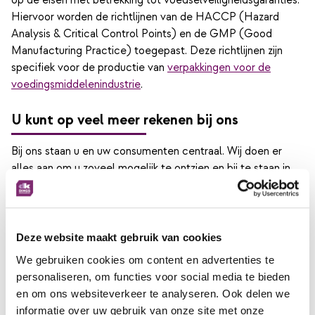
op de eisen met betrekking tot voedselveiligheidsgaranties.
Hiervoor worden de richtlijnen van de HACCP (Hazard
Analysis & Critical Control Points) en de GMP (Good
Manufacturing Practice) toegepast. Deze richtlijnen zijn
specifiek voor de productie van
verpakkingen voor de
voedingsmiddelenindustrie
.
U kunt op veel meer rekenen bij ons
Bij ons staan u en uw consumenten centraal. Wij doen er
alles aan om u zoveel mogelijk te ontzien en bij te staan in
de ontwikkeling van uw ideale verpakkingen. Daarom bent u
bij ons verzekerd van:
Eén aanspreekpunt binnen onze organisatie;
Deze website maakt gebruik van cookies
deskundig advies;
ontwerp van verpakking;
We gebruiken cookies om content en advertenties te
grafisch ontwerp;
personaliseren, om functies voor social media te bieden
monsters en mockups;
en om ons websiteverkeer te analyseren. Ook delen we
standaardproducten geleverd binnen 24 uur;
informatie over uw gebruik van onze site met onze