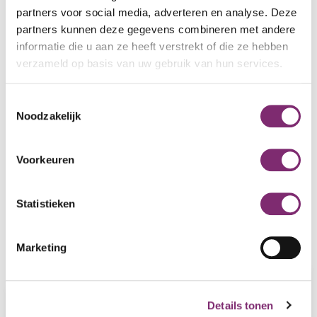
voorraadbeheer.
partners voor social media, adverteren en analyse. Deze
partners kunnen deze gegevens combineren met andere
informatie die u aan ze heeft verstrekt of die ze hebben
verzameld op basis van uw gebruik van hun services.
Maatwerk?
Toestemmingsselectie
Noodzakelijk
Met ons eigen CAD-systeem en snijplotter kunnen wij u snel
en vakkundig ondersteunen. Met onze allround services
Voorkeuren
vindt u in ons een partner als geen ander. Deel met ons uw
meest unieke verpakkings wensen wij gaan ermee aan de
slag. Wat wordt onze nieuwste gezamelijke creatie?
Statistieken
Marketing
CONTACT
Details tonen